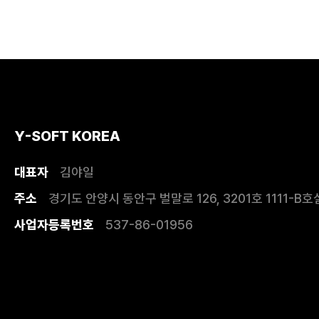
Y-SOFT KOREA
대표자
김야일
주소
경기도 안양시 동안구 벌말로 126, 3201호 1111-B호
사업자등록번호
537-86-01956